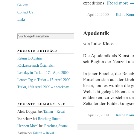
expeditions.
[Read more →
Gallery
Contact Us
April 2, 2009
Keine Kom
Links
Apodemik
von Luise Kloos
NEUESTE BEITRÄGE
Die Apodemik als Kunst un
Return to Austria
seit Beginn der Neuzeit u
Rückreise nach Österreich
In jener Epoche, der Rena
Last day in Turku – 17th April 2009
Forschen sich aus der kirc
Letzter Tag in Turku – 17. April 2009
lösen, und es wurden die g
Turku, 16th April 2009 – a workday
Weltsicht gelegt. Es entsta
entdecken, zu verstehen un
Zeitalter der Entdeckungsr
NEUESTE KOMMENTARE
Alois Doppan
bei
Tallinn – Reval
April 2, 2009
Keine Kom
lisa scherz
bei
Reaching Suomi
Heribert Michl
bei
Reaching Suomi
Aglaia
bei
Tallinn – Reval