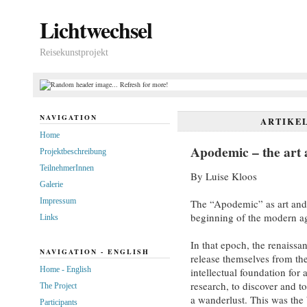
Lichtwechsel
Reisekunstprojekt
NAVIGATION
ARTIKE
Home
Apodemic – the art a
Projektbeschreibung
TeilnehmerInnen
By Luise Kloos
Galerie
Impressum
The “Apodemic” as art and 
beginning of the modern ag
Links
In that epoch, the renaissa
NAVIGATION - ENGLISH
release themselves from th
Home - English
intellectual foundation for
research, to discover and 
The Project
a wanderlust. This was the 
Participants